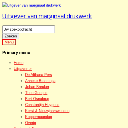
Skip
to
Uitgever van marginaal drukwerk
content
Uitgever
van
Zoeken
marginaal
Menu
drukwerk
Primary menu
Home
Uitgaven >
De Althaea Pers
Anneke Brassinga
Johan Breuker
Theo Gootjes
Bert Osnabrug
Constantijn Huygens
Kerst & Nieuwjaarswensen
Koppermaandag
Overig